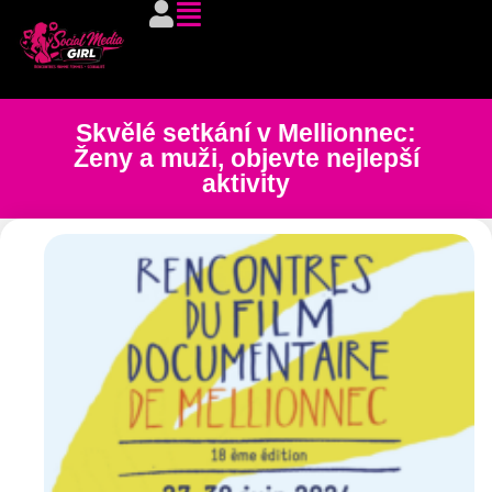
Skvělé setkání v Mellionnec:
Ženy a muži, objevte nejlepší
aktivity