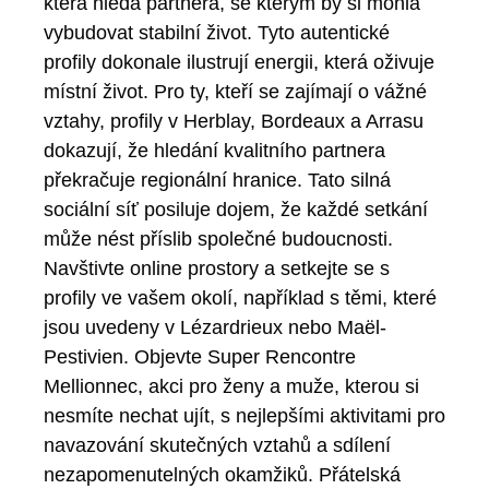
která hledá partnera, se kterým by si mohla
vybudovat stabilní život. Tyto autentické
profily dokonale ilustrují energii, která oživuje
místní život. Pro ty, kteří se zajímají o vážné
vztahy, profily v Herblay, Bordeaux a Arrasu
dokazují, že hledání kvalitního partnera
překračuje regionální hranice. Tato silná
sociální síť posiluje dojem, že každé setkání
může nést příslib společné budoucnosti.
Navštivte online prostory a setkejte se s
profily ve vašem okolí, například s těmi, které
jsou uvedeny v Lézardrieux nebo Maël-
Pestivien. Objevte Super Rencontre
Mellionnec, akci pro ženy a muže, kterou si
nesmíte nechat ujít, s nejlepšími aktivitami pro
navazování skutečných vztahů a sdílení
nezapomenutelných okamžiků. Přátelská