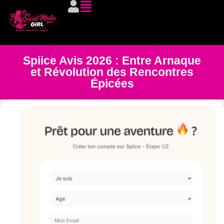
Spiice Avis 2026 : Entre Arnaque
et Révolution des Rencontres
Épicées