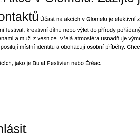
ů.
ontaktů
Účast na akcích v Glomelu je efektivní z
stní festival, kreativní dílnu nebo výlet do přírody pořád
s ženami a muži z vesnice. Vřelá atmosféra usnadňuje v
osilují místní identitu a obohacují osobní příběhy. Chcete
ích, jako je Bulat Pestivien nebo Éréac.
hlásit
.