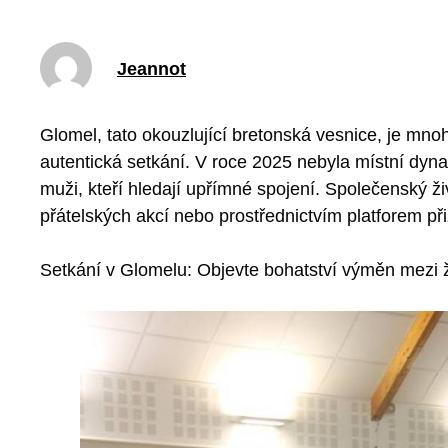
Jeannot
Glomel, tato okouzlující bretonská vesnice, je mnoh
autentická setkání. V roce 2025 nebyla místní dyn
muži, kteří hledají upřímné spojení. Společenský ž
přátelských akcí nebo prostřednictvím platforem p
Setkání v Glomelu: Objevte bohatství výměn mezi