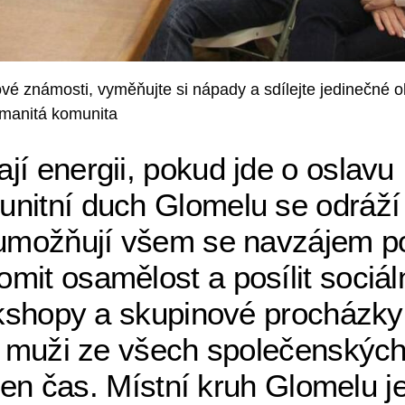
ové známosti, vyměňujte si nápady a sdílejte jedinečné 
zmanitá komunita
í energii, pokud jde o oslavu
nitní duch Glomelu se odráží
é umožňují všem se navzájem p
it osamělost a posílit sociál
orkshopy a skupinové procházky
 a muži ze všech společenských
ž jen čas. Místní kruh Glomelu 