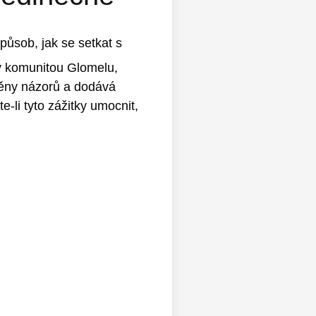
působ, jak se setkat s
aný komunitou Glomelu,
ýměny názorů a dodává
-li tyto zážitky umocnit,