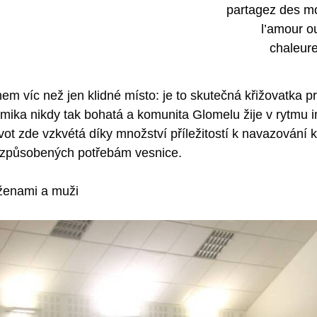
em víc než jen klidné místo: je to skutečná křižovatka pr
amika nikdy tak bohatá a komunita Glomelu žije v rytmu 
ivot zde vzkvétá díky množství příležitostí k navazování
řizpůsobených potřebám vesnice.
 ženami a muži