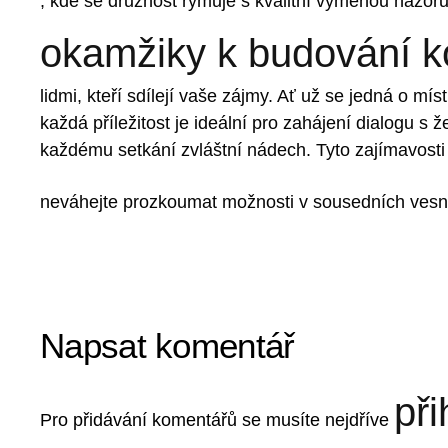
, kde se družnost rýmuje s kvalitní výměnou názor
okamžiky k budování k
lidmi, kteří sdílejí vaše zájmy. Ať už se jedná o mí
každá příležitost je ideální pro zahájení dialogu 
každému setkání zvláštní nádech. Tyto zajímavosti p
neváhejte prozkoumat možnosti v sousedních vesnic
Napsat komentář
při
Pro přidávání komentářů se musíte nejdříve