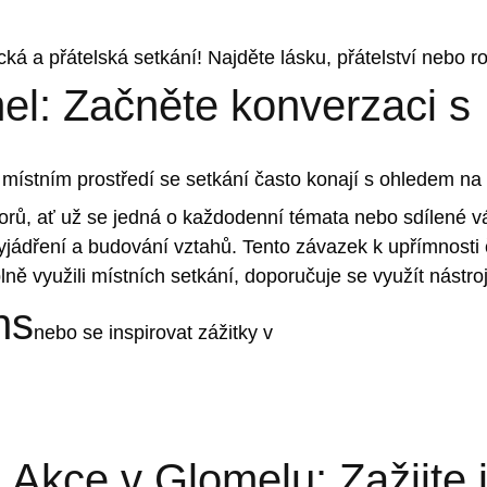
ká a přátelská setkání! Najděte lásku, přátelství nebo ro
el: Začněte konverzaci s
místním prostředí se setkání často konají s ohledem na a
rů, ať už se jedná o každodenní témata nebo sdílené 
evyjádření a budování vztahů. Tento závazek k upřímnosti
lně využili místních setkání, doporučuje se využít nástro
ns
nebo se inspirovat zážitky v
Akce v Glomelu: Zažijte 