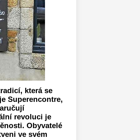
adicí, která se
 je Superencontre,
aručují
lní revoluci je
ěnosti. Obyvatelé
tveni ve svém