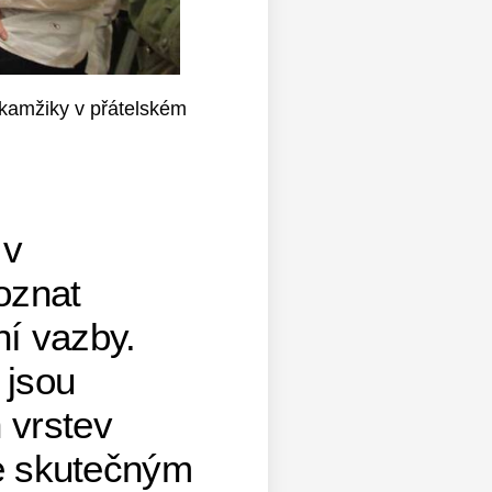
okamžiky v přátelském
 v
oznat
ní vazby.
 jsou
 vrstev
je skutečným