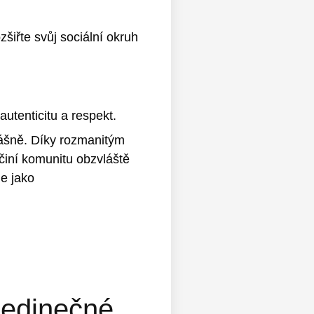
zšiřte svůj sociální okruh
utenticitu a respekt.
vášně. Díky rozmanitým
 činí komunitu obzvláště
je jako
jedinečné