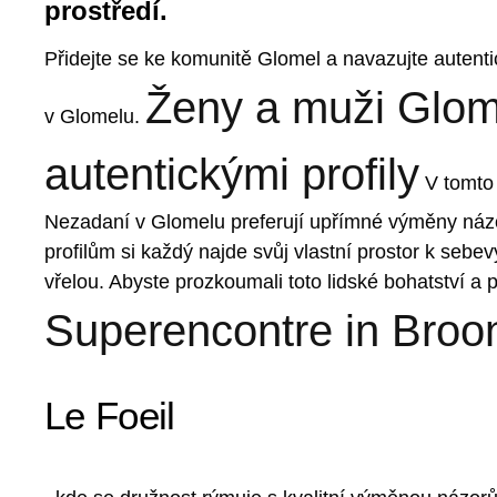
prostředí.
Přidejte se ke komunitě Glomel a navazujte autentic
Ženy a muži Glom
v Glomelu.
autentickými profily
V tomto 
Nezadaní v Glomelu preferují upřímné výměny názo
profilům si každý najde svůj vlastní prostor k seb
vřelou. Abyste prozkoumali toto lidské bohatství a p
Superencontre in Broo
Le Foeil