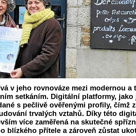
vá v jeho rovnováze mezi modernou a tr
ním setkáním. Digitální platformy, jako
ané s pečlivě ověřenými profily, čímž z
udování trvalých vztahů. Díky této digitá
devším více zaměřená na skutečné spřízn
o blízkého přítele a zároveň zůstat uko