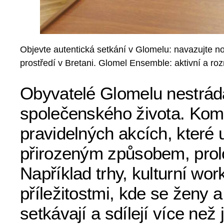
Objevte autentická setkání v Glomelu: navazujte n
prostředí v Bretani. Glomel Ensemble: aktivní a ro
Obyvatelé Glomelu nestrádaj
společenského života. Komu
pravidelných akcích, kter
přirozeným způsobem, prolom
Například trhy, kulturní w
příležitostmi, kde se ženy
setkávají a sdílejí více ne