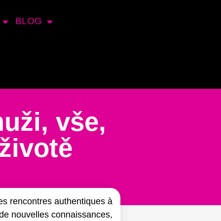
BLOG
uži, vše,
životě