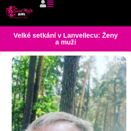
Velké setkání v Lanvellecu: Ženy
a muži