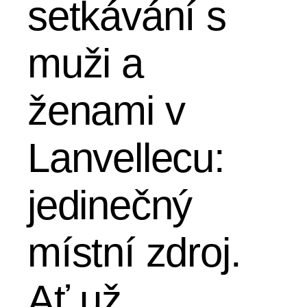
setkávání s
muži a
ženami v
Lanvellecu:
jedinečný
místní zdroj.
Ať už