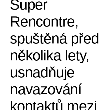
Super
Rencontre,
spuštěná před
několika lety,
usnadňuje
navazování
kontaktů mezi