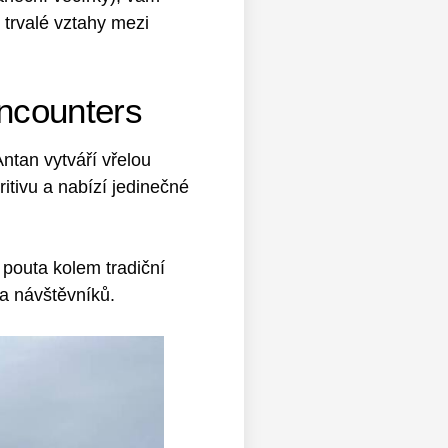
í trvalé vztahy mezi
ncounters
Antan vytváří vřelou
itivu a nabízí jedinečné
 pouta kolem tradiční
 a návštěvníků.