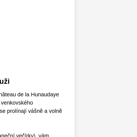
uži
 Château de la Hunaudaye
o venkovského
se prolínají vášně a volně
taneční večírky), vám