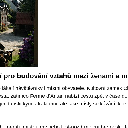
edí pro budování vztahů mezi ženami a m
é lákají návštěvníky i místní obyvatele. Kultovní zámek
ěsta, zatímco Ferme d’Antan nabízí cestu zpět v čase d
en turistickými atrakcemi, ale také místy setkávání, kde 
ého proutí, místní trhy nebo fest-noz (tradiční bretonské 