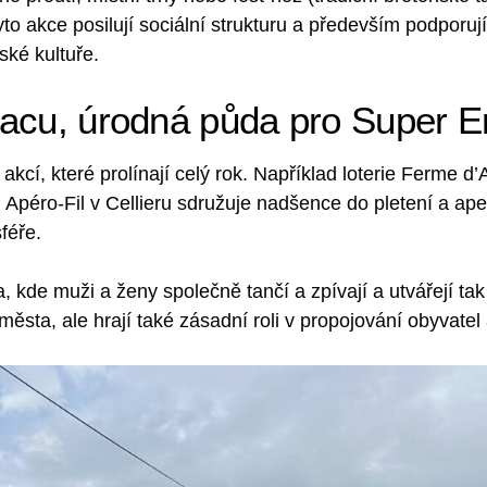
Tyto akce posilují sociální strukturu a především podporuj
ské kultuře.
iacu, úrodná půda pro Super E
akcí, které prolínají celý rok. Například loterie Ferme d’
péro-Fil v Cellieru sdružuje nadšence do pletení a aper
féře.
 kde muži a ženy společně tančí a zpívají a utvářejí tak
i města, ale hrají také zásadní roli v propojování obyvatel