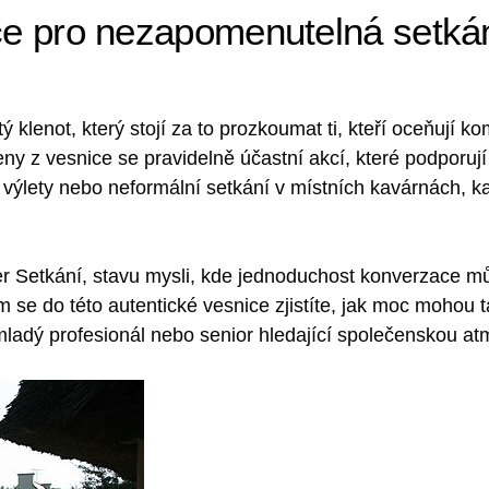
ice pro nezapomenutelná setkán
ý klenot, který stojí za to prozkoumat ti, kteří oceňují k
eny z vesnice se pravidelně účastní akcí, které podporuj
é výlety nebo neformální setkání v místních kavárnách, ka
per Setkání, stavu mysli, kde jednoduchost konverzace m
 se do této autentické vesnice zjistíte, jak moc mohou t
 mladý profesionál nebo senior hledající společenskou at