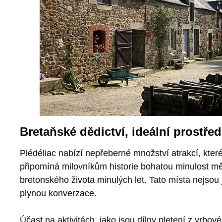
Bretaňské dědictví, ideální prostř
Plédéliac nabízí nepřeberné množství atrakcí, kter
připomíná milovníkům historie bohatou minulost m
bretonského života minulých let. Tato místa nejsou j
plynou konverzace.
Účast na aktivitách, jako jsou dílny pletení z vrbov