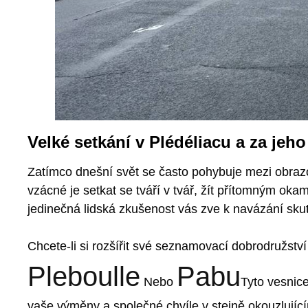
Velké setkání v Plédéliacu a za jeh
Zatímco dnešní svět se často pohybuje mezi obrazo
vzácné je setkat se tváří v tvář, žít přítomným oka
jedinečná lidská zkušenost vás zve k navázání sku
Chcete-li si rozšířit své seznamovací dobrodružstv
Pleboulle
Pabu
Nebo
Tyto vesnic
vaše výměny a společné chvíle v stejně okouzlující