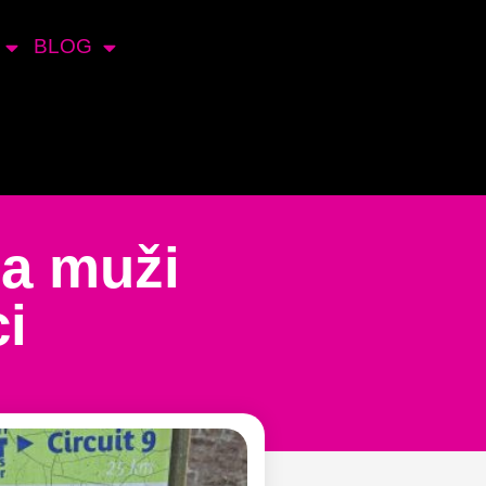
BLOG
 a muži
i