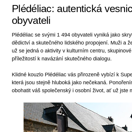
Plédéliac: autentická vesn
obyvateli
Plédéliac se svými 1 494 obyvateli vyniká jako skryt
dědictví a skutečného lidského propojení. Muži a ž
už se jedná o aktivity v kulturním centru, skupinov
příležitostí k navázání skutečného dialogu.
Klidné kouzlo Plédéliac vás přirozeně vybízí k Su
která jsou stejně hluboká jako nečekaná. Ponořením
obohatit váš společenský i osobní život, ať už jste