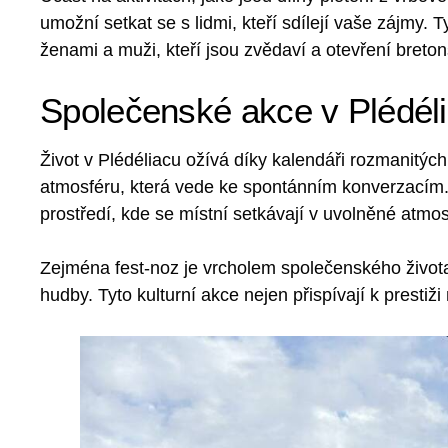
umožní setkat se s lidmi, kteří sdílejí vaše zájmy. 
ženami a muži, kteří jsou zvědaví a otevření breton
Společenské akce v Plédél
Život v Plédéliacu ožívá díky kalendáři rozmanitých 
atmosféru, která vede ke spontánním konverzacím. A
prostředí, kde se místní setkávají v uvolněné atmos
Zejména fest-noz je vrcholem společenského života,
hudby. Tyto kulturní akce nejen přispívají k prestiž