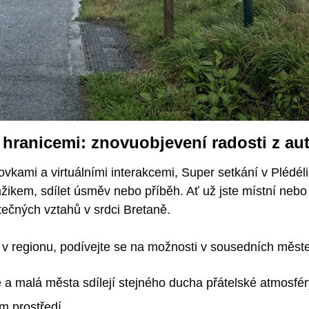
o hranicemi: znovuobjevení radosti z au
vkami a virtuálními interakcemi, Super setkání v Plédél
mžikem, sdílet úsměv nebo příběh. Ať už jste místní nebo 
tečných vztahů v srdci Bretaně.
í v regionu, podívejte se na možnosti v sousedních měste
e a malá města sdílejí stejného ducha přátelské atmosfé
m prostředí.