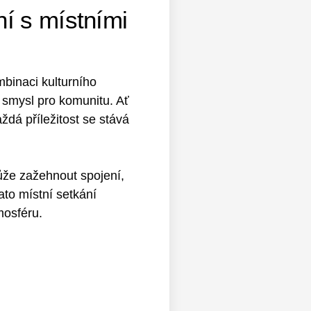
í s místními
ombinaci kulturního
í smysl pro komunitu. Ať
ždá příležitost se stává
ůže zažehnout spojení,
ato místní setkání
mosféru.