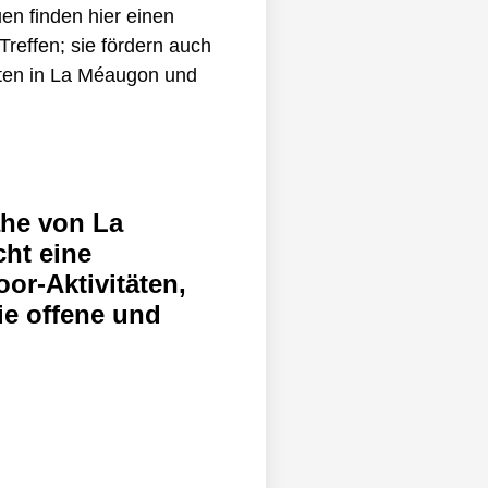
n finden hier einen
reffen; sie fördern auch
iten in La Méaugon und
ähe von La
cht eine
oor-Aktivitäten,
ie offene und