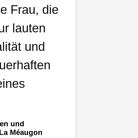
e Frau, die
ur lauten
lität und
uerhaften
eines
hen und
n La Méaugon