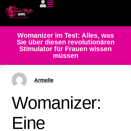
Womanizer im Test: Alles, was
Sie über diesen revolutionären
Stimulator für Frauen wissen
müssen
Armelle
Womanizer:
Eine