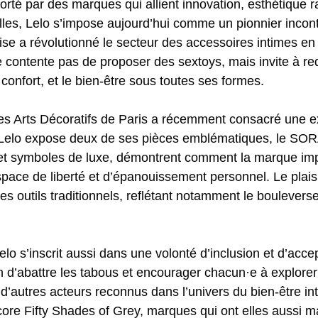
rté par des marques qui allient innovation, esthétique r
elles, Lelo s’impose aujourd’hui comme un pionnier inco
se a révolutionné le secteur des accessoires intimes en
 contente pas de proposer des sextoys, mais invite à redéf
 confort, et le bien-être sous toutes ses formes.
s Arts Décoratifs de Paris a récemment consacré une exp
ù Lelo expose deux de ses pièces emblématiques, le SO
e et symboles de luxe, démontrent comment la marque im
space de liberté et d’épanouissement personnel. Le plaisi
es outils traditionnels, reflétant notamment le boulever
elo s’inscrit aussi dans une volonté d’inclusion et d’acce
fin d’abattre les tabous et encourager chacun·e à explore
e d’autres acteurs reconnus dans l’univers du bien-être i
ore Fifty Shades of Grey, marques qui ont elles aussi m