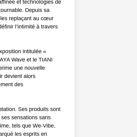
affinée et technologies de
ntournable. Depuis sa
 les replaçant au cœur
inir l’intimité à travers
osition intitulée «
RAYA Wave et le TIANI
prime une nouvelle
r devient alors
sement des
ptation. Ses produits sont
r ses sensations sans
ntime, tels que We-Vibe,
arqué les esprits en