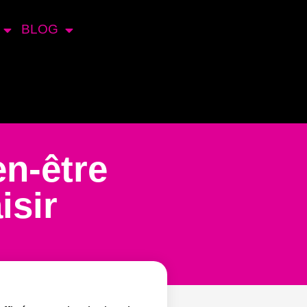
BLOG
en-être
isir