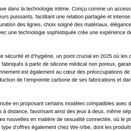
u luxe dans la technologie intime. Conçu comme un accesso
rs puissants, facilitant une relation partagée et intense
puration des lignes, choix soigné des matériaux, élégan
avec une technologie sophistiquée crée une expérience d
de sécurité et d’hygiène, un point crucial en 2025 où le
t fabriqués à partir de silicone médical non poreux, gara
vironnement est également au cœur des préoccupations de 
tion de l’empreinte carbone de ses fabrications et dans
avancée en proposant certains modèles compatibles avec d
es à distance, favorisant ainsi des jeux à deux, même sép
s nouvelles en matière de sexualité connectée, où le pla
 type d’offres également chez We-Vibe, dont les produits