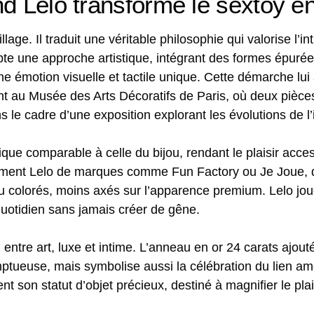
d Lelo transforme le sextoy en 
ge. Il traduit une véritable philosophie qui valorise l’intim
pte une approche artistique, intégrant des formes épurée
e émotion visuelle et tactile unique. Cette démarche lui
t au Musée des Arts Décoratifs de Paris, où deux pièc
 le cadre d’une exposition explorant les évolutions de l’
que comparable à celle du bijou, rendant le plaisir acce
fortement Lelo de marques comme Fun Factory ou Je Joue,
u colorés, moins axés sur l’apparence premium. Lelo joue
 quotidien sans jamais créer de gêne.
entre art, luxe et intime. L’anneau en or 24 carats ajout
ueuse, mais symbolise aussi la célébration du lien amo
 son statut d’objet précieux, destiné à magnifier le plai