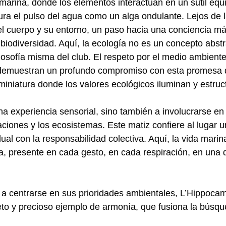
arina, donde los elementos interactúan en un sutil equi
ra el pulso del agua como un alga ondulante. Lejos de l
 el cuerpo y su entorno, un paso hacia una conciencia m
a biodiversidad. Aquí, la ecología no es un concepto abstr
ilosofía misma del club. El respeto por el medio ambiente
tes demuestran un profundo compromiso con esta promesa 
miniatura donde los valores ecológicos iluminan y estru
una experiencia sensorial, sino también a involucrarse en
elaciones y los ecosistemas. Este matiz confiere al lugar 
dual con la responsabilidad colectiva. Aquí, la vida mari
a, presente en cada gesto, en cada respiración, en una 
e a centrarse en sus prioridades ambientales, L’Hippoc
eto y precioso ejemplo de armonía, que fusiona la búsqu