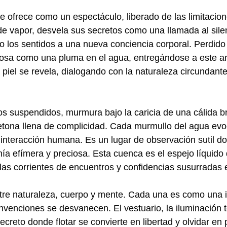
e ofrece como un espectáculo, liberado de las limitacione
vapor, desvela sus secretos como una llamada al silenc
do los sentidos a una nueva conciencia corporal. Perdid
posa como una pluma en el agua, entregándose a este an
 piel se revela, dialogando con la naturaleza circundan
 suspendidos, murmura bajo la caricia de una cálida bri
uetona llena de complicidad. Cada murmullo del agua evo
 interacción humana. Es un lugar de observación sutil d
a efímera y preciosa. Esta cuenca es el espejo líquido 
las corrientes de encuentros y confidencias susurradas e
ntre naturaleza, cuerpo y mente. Cada una es como una
nvenciones se desvanecen. El vestuario, la iluminación 
creto donde flotar se convierte en libertad y olvidar en