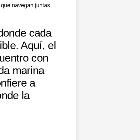
s que navegan juntas
 donde cada
ble. Aquí, el
uentro con
ida marina
nfiere a
onde la