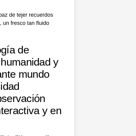
apaz de tejer recuerdos
 un fresco tan fluido
ogía de
a humanidad y
nante mundo
sidad
observación
teractiva y en