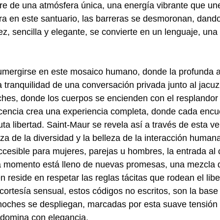
re de una atmósfera única, una energía vibrante que une
a en este santuario, las barreras se desmoronan, dand
dez, sencilla y elegante, se convierte en un lenguaje, u
 sumergirse en este mosaico humano, donde la profunda a
a tranquilidad de una conversación privada junto al jacuz
oches, donde los cuerpos se encienden con el resplandor
escencia crea una experiencia completa, donde cada encu
ta libertad. Saint-Maur se revela así a través de esta v
eza de la diversidad y la belleza de la interacción huma
ccesible para mujeres, parejas u hombres, la entrada al
 momento está lleno de nuevas promesas, una mezcla de
reside en respetar las reglas tácitas que rodean el libe
cortesía sensual, estos códigos no escritos, son la base
oches se despliegan, marcadas por esta suave tensión en
 domina con elegancia.