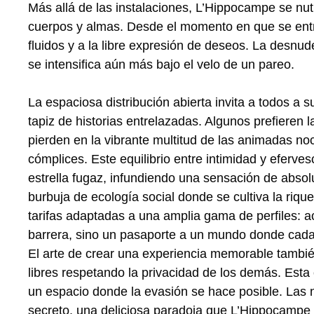
Más allá de las instalaciones, L’Hippocampe se nut
cuerpos y almas. Desde el momento en que se entr
fluidos y a la libre expresión de deseos. La desnu
se intensifica aún más bajo el velo de un pareo.
La espaciosa distribución abierta invita a todos a
tapiz de historias entrelazadas. Algunos prefieren l
pierden en la vibrante multitud de las animadas n
cómplices. Este equilibrio entre intimidad y eferv
estrella fugaz, infundiendo una sensación de absolu
burbuja de ecología social donde se cultiva la riqu
tarifas adaptadas a una amplia gama de perfiles: a
barrera, sino un pasaporte a un mundo donde cada
El arte de crear una experiencia memorable también 
libres respetando la privacidad de los demás. Esta 
un espacio donde la evasión se hace posible. Las n
secreto, una deliciosa paradoja que L’Hippocampe