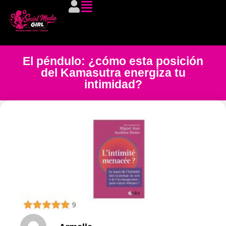
El péndulo: ¿cómo esta posición
del Kamasutra energiza tu
intimidad?