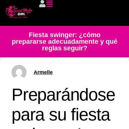
Fiesta swinger: ¿cómo
prepararse adecuadamente y qué
reglas seguir?
Armelle
Preparándose
para su fiesta