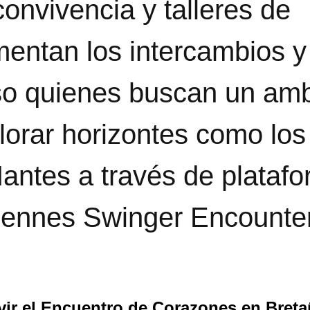
onvivencia y talleres de
entan los intercambios y
luso quienes buscan un am
orar horizontes como los
antes a través de plataf
Rennes Swinger Encounte
vir el Encuentro de Corazones en Bret