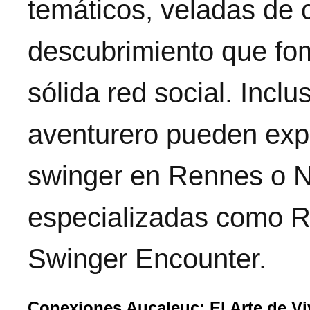
temáticos, veladas de c
descubrimiento que fom
sólida red social. Inc
aventurero pueden expl
swinger en Rennes o N
especializadas como 
Swinger Encounter.
Conexiones Aucaleuc: El Arte de Vi