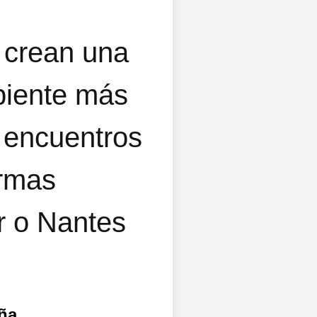
 crean una
biente más
 encuentros
ormas
r o Nantes
aña