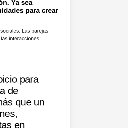
ón. Ya sea
nidades para crear
sociales. Las parejas
las interacciones
icio para
da de
más que un
nes,
tas en