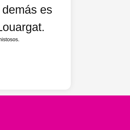
s demás es
Louargat.
mistosos.