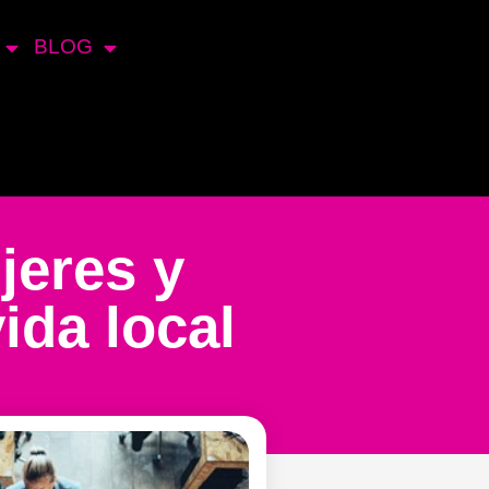
BLOG
jeres y
ida local