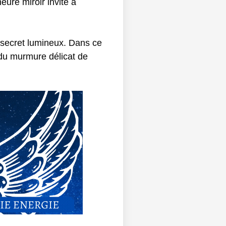
eure miroir invite à
 secret lumineux. Dans ce
 du murmure délicat de