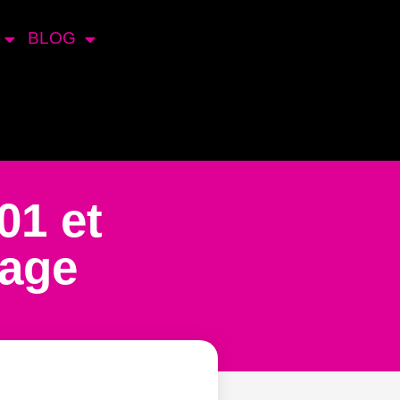
BLOG
01 et
sage