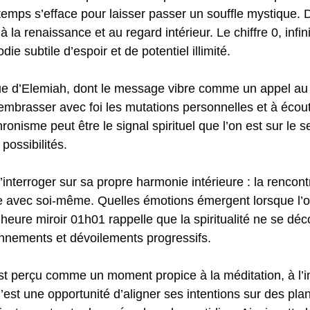
 temps s’efface pour laisser passer un souffle mystique. Da
la renaissance et au regard intérieur. Le chiffre 0, infini
 subtile d’espoir et de potentiel illimité.
que d’Elemiah, dont le message vibre comme un appel au
mbrasser avec foi les mutations personnelles et à écout
nisme peut être le signal spirituel que l’on est sur le s
possibilités.
s’interroger sur sa propre harmonie intérieure : la rencon
ime avec soi-même. Quelles émotions émergent lorsque l’o
? L’heure miroir 01h01 rappelle que la spiritualité ne se 
onnements et dévoilements progressifs.
est perçu comme un moment propice à la méditation, à l’i
est une opportunité d’aligner ses intentions sur des pla