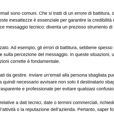
mail sono comuni. Che si tratti di un errore di battitura, 
ste inesattezze è essenziale per garantire la credibilità e
ice messaggio tecnico: diventa un prezioso strumento d
ato. Ad esempio, gli errori di battitura, sebbene spesso c
e sulla percezione del messaggio. In queste situazioni, 
azioni corrette è fondamentale.
icati da gestire. Inviare un’email alla persona sbagliata pu
ta quindi necessario avvisare non solo il destinatario sba
rasparente e professionale per evitare qualsiasi confusio
 relative a dati tecnici, date o termini commerciali, richi
’attività o la reputazione dell’azienda. Pertanto, saper f