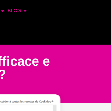
BLOG
ficace e
?