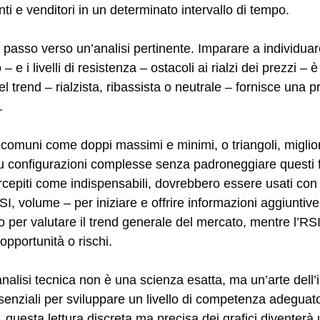
nti e venditori in un determinato intervallo di tempo.
 passo verso un’analisi pertinente. Imparare a individuare 
– e i livelli di resistenza – ostacoli ai rialzi dei prezzi –
 trend – rialzista, ribassista o neutrale – fornisce una p
.
i comuni come doppi massimi e minimi, o triangoli, miglio
si su configurazioni complesse senza padroneggiare quest
percepiti come indispensabili, dovrebbero essere usati co
 volume – per iniziare e offrire informazioni aggiuntive 
 per valutare il trend generale del mercato, mentre l’RSI
pportunità o rischi.
nalisi tecnica non è una scienza esatta, ma un’arte dell’
enziali per sviluppare un livello di competenza adeguato
 questa lettura discreta ma precisa dei grafici diventer