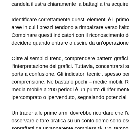
candela illustra chiaramente la battaglia tra acquire
Identificare correttamente questi elementi è il primo
aree in cui i prezzi tendono a rimbalzare verso l’alto 
Combinare questi indicatori con il riconoscimento del
decidere quando entrare o uscire da un’operazione
Oltre ai semplici trend, comprendere pattern grafic
l’interpretazione dei grafici. Tuttavia, concentrar
porta a confusione. Gli indicatori tecnici, spesso 
comprensione. Ne bastano pochi – medie mobili, RSI,
media mobile a 200 periodi è un punto di riferimento
ipercomprato o ipervenduto, segnalando potenziali o
Un trader alle prime armi dovrebbe ricordare che l’a
osservare e fare pratica su un conto demo sono ess
sopraffatti da un’apparente complessità. Col tempo,