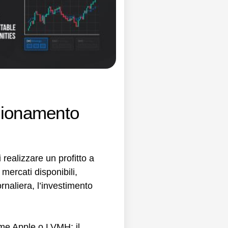
nzionamento
i realizzare un profitto a
mercati disponibili,
ornaliera, l’investimento
come Apple o LVMH; il