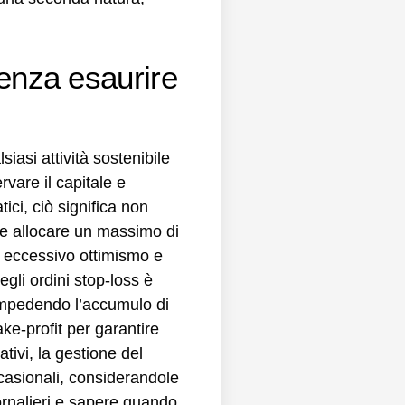
senza esaurire
iasi attività sostenibile
rvare il capitale e
ici, ciò significa non
be allocare un massimo di
n eccessivo ottimismo e
gli ordini stop-loss è
 impedendo l’accumulo di
ke-profit per garantire
tivi, la gestione del
casionali, considerandole
ornalieri e sapere quando