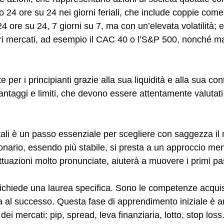
to 24 ore su 24 nei giorni feriali, che include coppie 
4 ore su 24, 7 giorni su 7, ma con un’elevata volatilità; e
ri mercati, ad esempio il CAC 40 o l’S&P 500, nonché ma
per i principianti grazie alla sua liquidità e alla sua con
vantaggi e limiti, che devono essere attentamente valutati 
li è un passo essenziale per scegliere con saggezza il 
onario, essendo più stabile, si presta a un approccio me
ttuazioni molto pronunciate, aiuterà a muovere i primi pa
richiede una laurea specifica. Sono le competenze acquisi
a al successo. Questa fase di apprendimento iniziale è an
dei mercati: pip, spread, leva finanziaria, lotto, stop lo