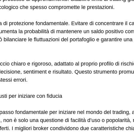
icologico che spesso compromette le prestazioni.
ra di protezione fondamentale. Evitare di concentrare il c
e aumenta la probabilità di mantenere un saldo positivo c
uò bilanciare le fluttuazioni del portafoglio e garantire una
io chiaro e rigoroso, adattato al proprio profilo di rischi
i decisione, sentiment e risultato. Questo strumento promuo
tessi errori.
usti per iniziare con fiducia
 passo fondamentale per iniziare nel mondo del trading, a 
non è solo una questione di facilità d’uso o popolarità,
ferti. I migliori broker condividono due caratteristiche c