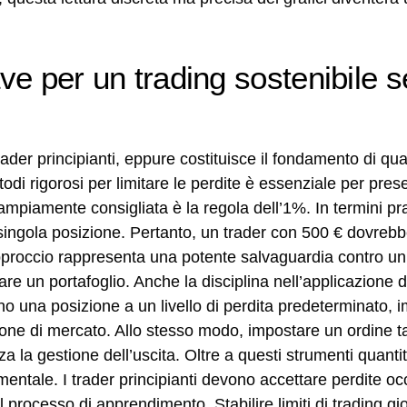
ave per un trading sostenibile 
ader principianti, eppure costituisce il fondamento di quals
di rigorosi per limitare le perdite è essenziale per prese
mpiamente consigliata è la regola dell’1%. In termini prat
a singola posizione. Pertanto, un trader con 500 € dovreb
pproccio rappresenta una potente salvaguardia contro u
 un portafoglio. Anche la disciplina nell’applicazione de
ono una posizione a un livello di perdita predeterminato,
sione di mercato. Allo stesso modo, impostare un ordine ta
 la gestione dell’uscita. Oltre a questi strumenti quantita
ntale. I trader principianti devono accettare perdite oc
rocesso di apprendimento. Stabilire limiti di trading gi