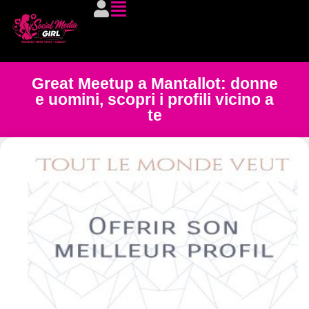
Great Meetup a Mantallot: donne
e uomini, scopri i profili vicino a
te