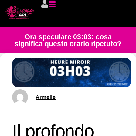
Ora speculare 03:03: cosa
significa questo orario ripetuto?
Armelle
Il profondo