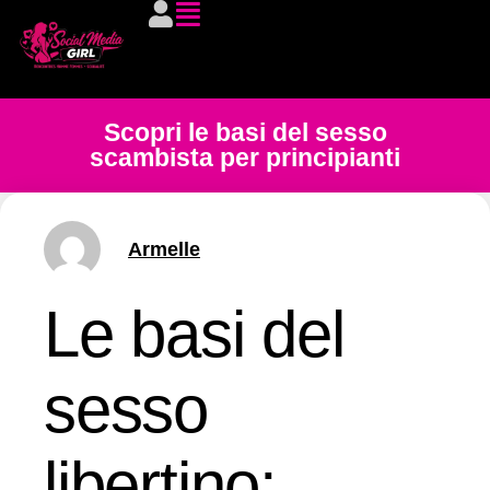
Scopri le basi del sesso
scambista per principianti
Armelle
Le basi del
sesso
libertino: