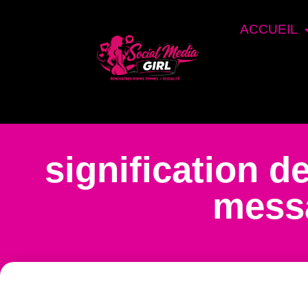
ACCUEIL
signification d
messa