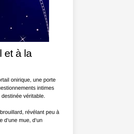
 et à la
tail onirique, une porte
uestionnements intimes
 destinée véritable.
brouillard, révélant peu à
se d’une mue, d’un