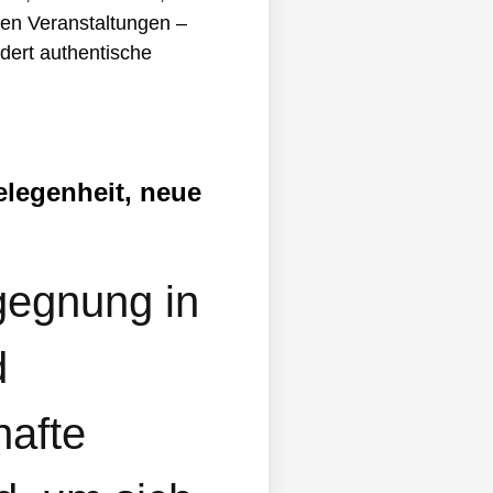
len Veranstaltungen –
dert authentische
elegenheit, neue
gegnung in
d
hafte