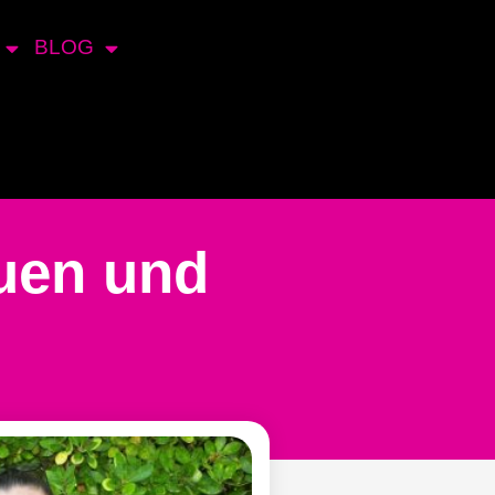
BLOG
auen und