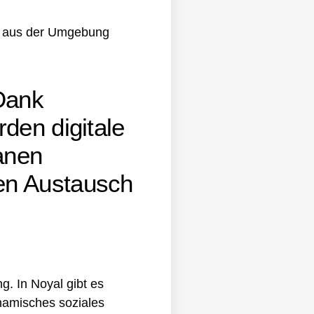
n aus der Umgebung
 Dank
den digitale
anen
en Austausch
. In Noyal gibt es
namisches soziales