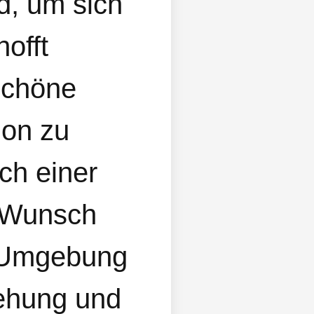
d, um sich
offt
 schöne
ion zu
ch einer
r Wunsch
n Umgebung
iehung und