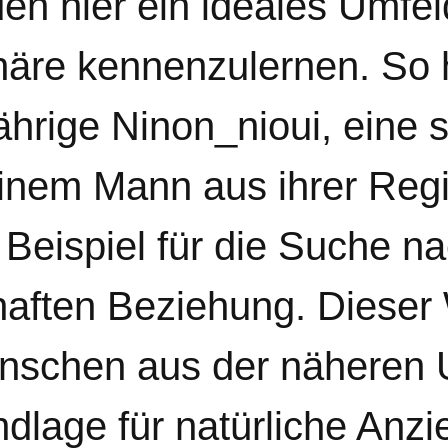
en hier ein ideales Umfel
äre kennenzulernen. So h
jährige Ninon_nioui, eine
einem Mann aus ihrer Reg
 Beispiel für die Suche na
rhaften Beziehung. Diese
enschen aus der nähere
undlage für natürliche Anz