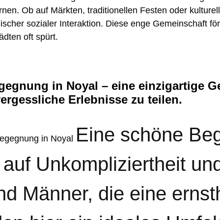
en. Ob auf Märkten, traditionellen Festen oder kulturel
scher sozialer Interaktion. Diese enge Gemeinschaft för
dten oft spürt.
egnung in Noyal – eine einzigartige G
gessliche Erlebnisse zu teilen.
Eine schöne Be
Begegnung in Noyal
 auf Unkompliziertheit un
nd Männer, die eine ernst