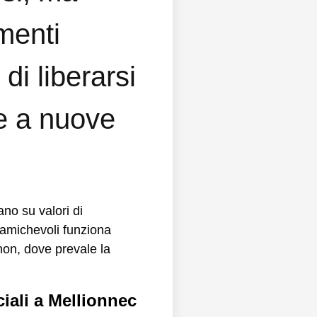
menti
di liberarsi
te a nuove
ociali a Mellionnec