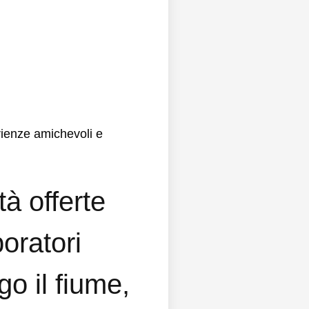
rienze amichevoli e
ità offerte
oratori
go il fiume,