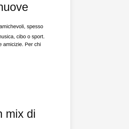
 nuove
 amichevoli, spesso
musica, cibo o sport.
 amicizie. Per chi
n mix di