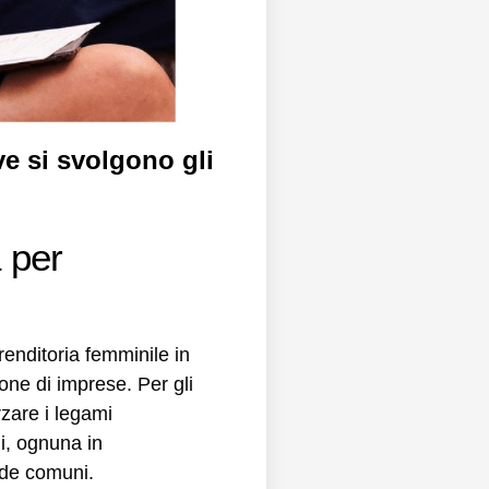
ve si svolgono gli
a per
enditoria femminile in
one di imprese. Per gli
rzare i legami
i, ognuna in
ide comuni.