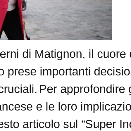
erni di Matignon, il cuore 
prese importanti decision
ruciali.
Per approfondire g
rancese e le loro implicazi
sto articolo sul “Super In