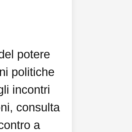
del potere
i politiche
li incontri
oni, consulta
contro a