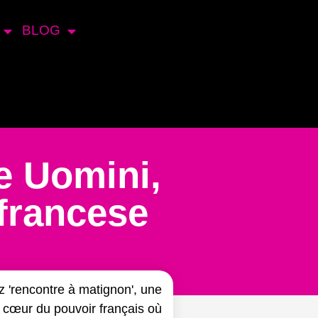
BLOG
e Uomini,
 francese