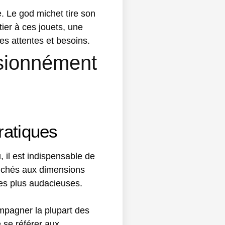
ue. Le god michet tire son
ier à ces jouets, une
es attentes et besoins.
sionnément
ratiques
, il est indispensable de
michés aux dimensions
es plus audacieuses.
mpagner la plupart des
de se référer aux