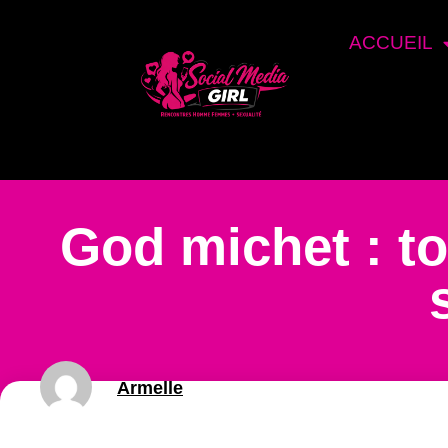
ACCUEIL
God michet : to
Armelle