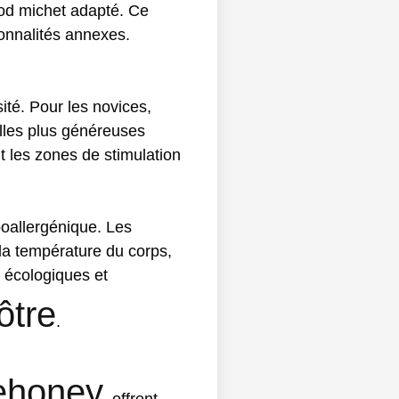
god michet adapté. Ce
ionnalités annexes.
sité. Pour les novices,
illes plus généreuses
nt les zones de stimulation
poallergénique. Les
 la température du corps,
s écologiques et
ôtre
.
ehoney