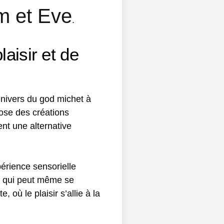
m et Eve
.
aisir et de
nivers du god michet à
ose des créations
nt une alternative
périence sensorielle
et qui peut même se
où le plaisir s’allie à la