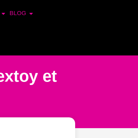
BLOG
extoy et